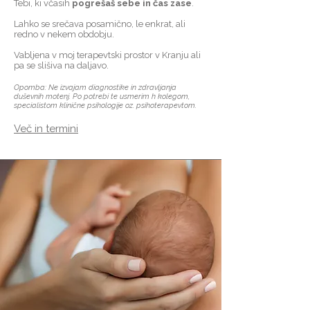
Tebi, ki včasih
pogrešaš sebe in čas zase
.
Lahko se srečava posamično, le enkrat, ali
redno v nekem obdobju.
Vabljena v moj terapevtski prostor v Kranju ali
pa se slišiva na daljavo.
Opomba: Ne izvajam diagnostike in zdravljanja
duševnih motenj. Po potrebi te usmerim h kolegom,
specialistom klinične psihologije oz. psihoterapevtom.
Več in termini