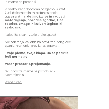
in mame na porodniški.
Ki vsako sredo dopoldan prižgemo ZOOM
(tudi če kamere in mikrofon ostanejo
ugasnjeni) in si
delimo izzive in radosti
materinjenja, porodne zgodbe, tihe
resnice, zmage in izzive v logiostiki
vsakdana
.
Najboljša stvar - vse je preko spleta!
Nič pakiranja, čakanja na pravi trenutek glede
spanja, hranjenja, previjanja, zdravja ...
Tvoje pleme, tvoja klapa. Da se počutiš
bolj normalno.
Varen prostor. Sprejemanje.
Skupnost za mame na porodniški -
Novorojena si.
Preberi več.