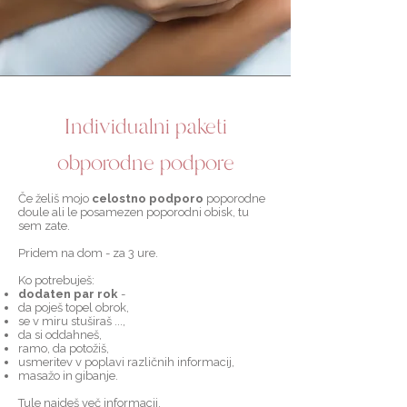
Individualni paketi
obporodne podpore
Če želiš mojo
celostno podporo
poporodne
doule ali le posamezen poporodni obisk, tu
sem zate.
Pridem na dom - za 3 ure.
Ko p
otrebuješ:
dodaten par rok
-
da poješ topel obrok,
se v miru stuširaš ...,
da si oddahneš,
ramo, da potožiš,
usmeritev v poplavi različnih informacij,
masažo in gibanje.
Tule najdeš več informacij.