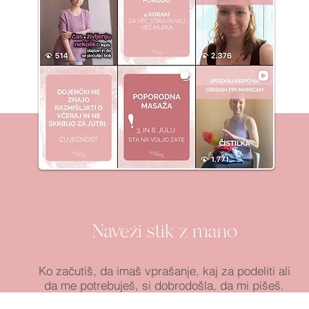
Naveži stik z mano
Ko začutiš, da imaš vprašanje, kaj za podeliti ali
da me potrebuješ, si dobrodošla, da mi pišeš.