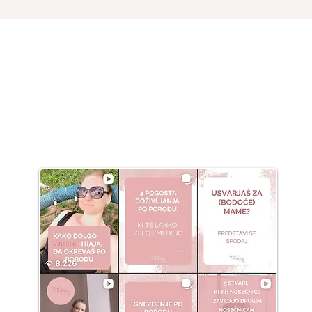
Sledi mi na INSTAGRAMU
asja__novorojena.si