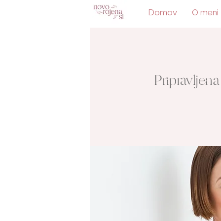
Domov
O meni
Pripravljen