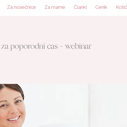
Za nosečnice
Za mame
Članki
Cenik
Koti
a za poporodni čas - webinar