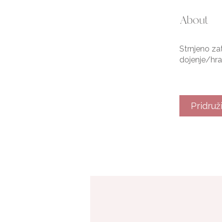
About
Strnjeno za
dojenje/hra
Pridruž